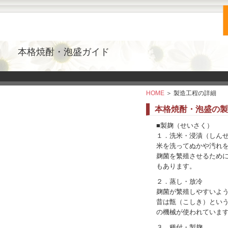
本格焼酎・泡盛ガイド
HOME
＞ 製造工程の詳細
本格焼酎・泡盛の製
■製麹（せいさく）
１．洗米・浸漬（しん
米を洗ってぬかや汚れ
麹菌を繁殖させるため
もあります。
２．蒸し・放冷
麹菌が繁殖しやすいよ
昔は甑（こしき）とい
の機械が使われていま
３．種付・製麹