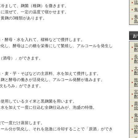
琉
℃に冷まして、麹菌（種麹）を撒きます。
奄
うに混ぜて、一定の温度で寝かせます。
奄
黄麹の3種類があります。
島
お
米・酵母・水を入れて、櫂棒などで攪拌します。
福
糖化し、酵母はこの糖を栄養にして繁殖し、アルコールを発生し
酎
長
（酒母）」ができます。
酎
大
酎
米・麦・芋・そばなどの主原料、水を加えて攪拌します。
、麹と酵母の働きが活発化し、アルコール発酵が進みます。
熊
酎
二次もろみ」ができます。
宮
酎
に使用しているタイ米と黒麹菌を用います。
鹿
と水を加えて一度に仕込む全麹仕込みが、泡盛の特徴。
焼
奄
焼
機で一度だけ蒸留します。
沖
コール分が気化し、それを急激に冷却することで「原酒」ができ
酎