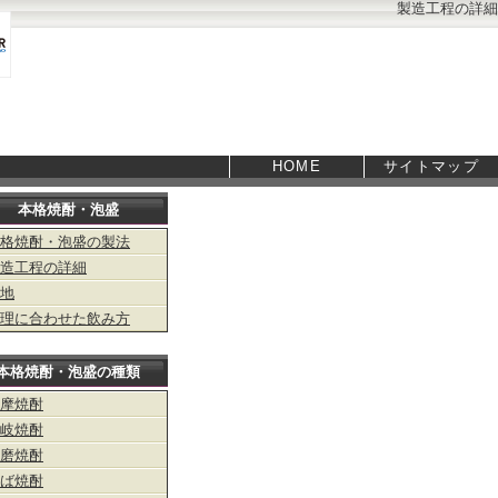
製造工程の詳細
HOME
サイトマップ
本格焼酎・泡盛
格焼酎・泡盛の製法
造工程の詳細
地
理に合わせた飲み方
本格焼酎・泡盛の種類
摩焼酎
岐焼酎
磨焼酎
ば焼酎