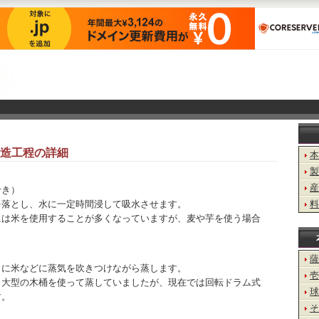
造工程の詳細
本
製
産
せき）
を落とし、水に一定時間浸して吸水させます。
料
には米を使用することが多くなっていますが、麦や芋を使う場合
薩
うに米などに蒸気を吹きつけながら蒸します。
壱
う大型の木桶を使って蒸していましたが、現在では回転ドラム式
球
す。
そ