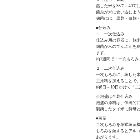
蒸した米を35℃～40
菌糸が米に食い込むよ
麹菌には、黒麹・白麹・
■仕込み
１．一次仕込み
仕込み用の容器に、麹
麹菌が米のでんぷんを
ます。
約1週間で「一次もろみ
２．二次仕込み
一次もろみに、蒸した
主原料を加えることで
約8日～10日かけて「
※泡盛は全麹仕込み
泡盛の原料は、伝統的
製麹したタイ米に酵母
■蒸留
二次もろみを単式蒸留
もろみを熱するとアル
あがります。